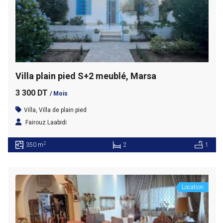
Villa plain pied S+2 meublé, Marsa
3 300 DT
/ Mois
Villa
,
Villa de plain pied
Fairouz Laabidi
2
350 m
2
1
Location