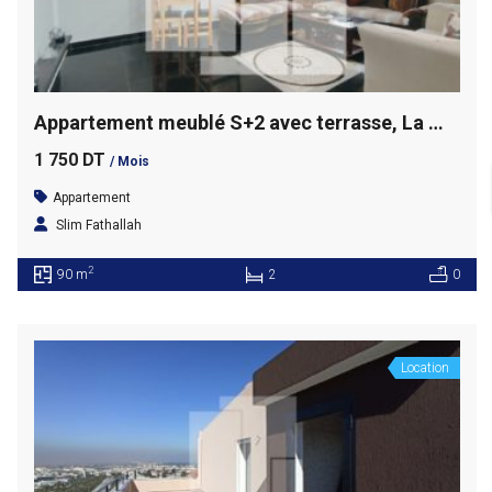
Appartement meublé S+2 avec terrasse, La Marsa
1 750 DT
/ Mois
Appartement
Slim Fathallah
2
90 m
2
0
Location