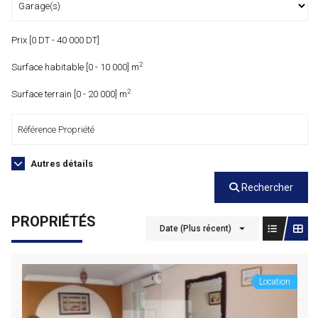
Prix [
0 DT
-
40 000 DT
]
2
Surface habitable [
0
-
10 000
] m
2
Surface terrain [
0
-
20 000
] m
Autres détails
Rechercher
PROPRIÉTÉS
Date (Plus récent)
Location