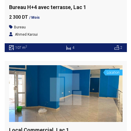
Bureau H+4 avec terrasse, Lac 1
2 300 DT
/ Mois
Bureau
Ahmed Karoui
2
107 m
4
2
Location
Local Commercial, Lac 1