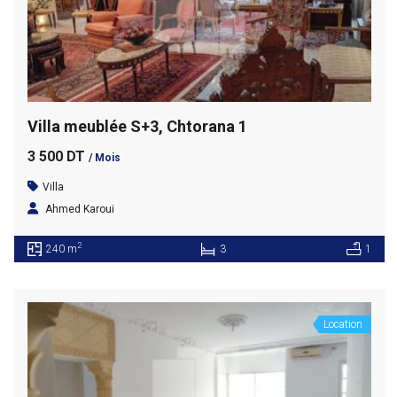
Villa meublée S+3, Chtorana 1
3 500 DT
/ Mois
Villa
Ahmed Karoui
2
240 m
3
1
Location