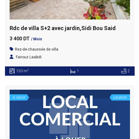
Rdc de villa S+2 avec jardin,Sidi Bou Said
3 400 DT
/ Mois
Rez-de-chaussée de villa
Fairouz Laabidi
2
150 m
1
2
A saisir
Location