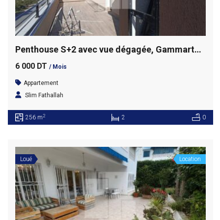
Penthouse S+2 avec vue dégagée, Gammarth supérieur
6 000 DT
/ Mois
Appartement
Slim Fathallah
2
256 m
2
0
Loué
Location