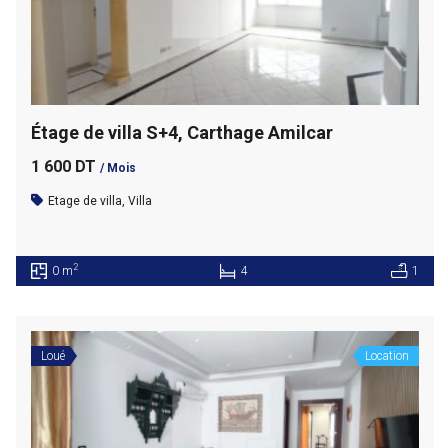
Étage de villa S+4, Carthage Amilcar
1 600 DT
/ Mois
Etage de villa
,
Villa
2
0 m
4
1
Loué
Location