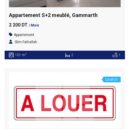
Appartement S+2 meublé, Gammarth
2 200 DT
/ Mois
Appartement
Slim Fathallah
2
101 m
2
1
Location