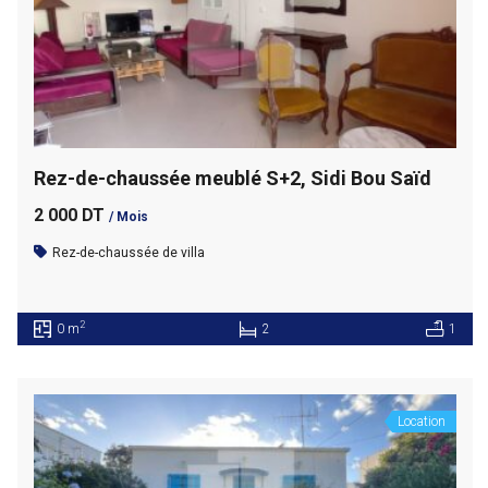
Rez-de-chaussée meublé S+2, Sidi Bou Saïd
2 000 DT
/ Mois
Rez-de-chaussée de villa
2
0 m
2
1
Location