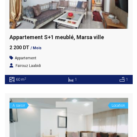
Appartement S+1 meublé, Marsa ville
2 200 DT
/ Mois
Appartement
Fairouz Laabidi
2
60 m
1
1
A saisir
Location