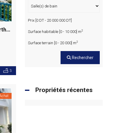
Prix [
0 DT
-
20 000 000 DT
]
Villa S+6 avec vue mer dégagée, Gammarth supérieur
2
Surface habitable [
0
-
10 000
] m
2
Surface terrain [
0
-
20 000
] m
Rechercher
3
Propriétés récentes
Achat