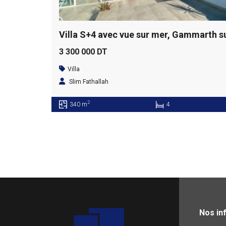
3 300 000 DT
Villa
Slim Fathallah
2
340 m
4
Nos in