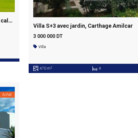
Terrain résidentiel dans un quartier très calme, Gammarth supérieur
Villa S+3 avec jardin, Carthage Amilcar
3 000 000 DT
Villa
2
470 m
4
Achat