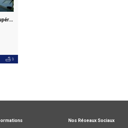
Villa S+4 avec vue sur mer, Gammarth supérieur
3
formations
Nos Réseaux Sociaux