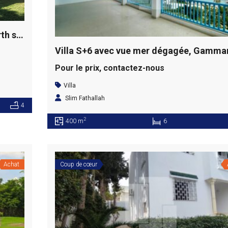
Villa S+5 avec piscine et jardin, Gammarth supérieur
Pour le prix, contactez-nous
Villa
Slim Fathallah
4
2
400 m
6
Achat
Coup de cœur