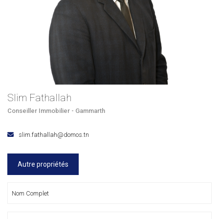
Slim Fathallah
Conseiller Immobilier - Gammarth
slim.fathallah@domos.tn
Autre propriétés