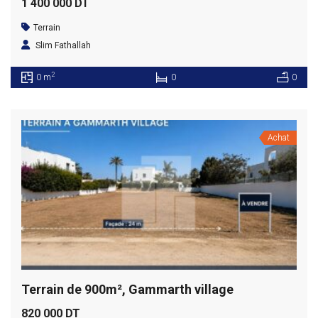
1 400 000 DT
Terrain
Slim Fathallah
2
0 m
0
0
Achat
Terrain de 900m², Gammarth village
820 000 DT