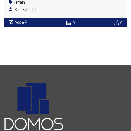
Terrain
Slim Fathallah
2
900 m
0
0