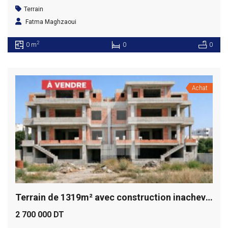
Terrain
Fatma Maghzaoui
2
0 m
0
0
Achat
Terrain de 1319m² avec construction inachevée, Ain Zaghouan
2 700 000 DT