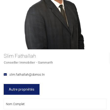
Slim Fathallah
Conseiller Immobilier - Gammarth
slim.fathallah@domos.tn
Autre propriétés