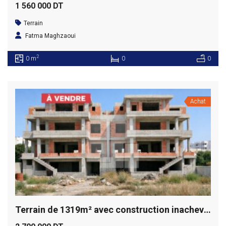
1 560 000 DT
Terrain
Fatma Maghzaoui
2
0 m
0
0
Achat
Terrain de 1319m² avec construction inachevée, Ain Zaghouan