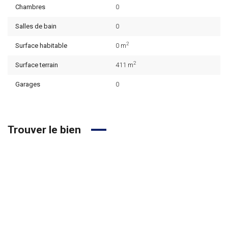
Chambres
0
Salles de bain
0
2
Surface habitable
0 m
2
Surface terrain
411 m
Garages
0
Trouver le bien