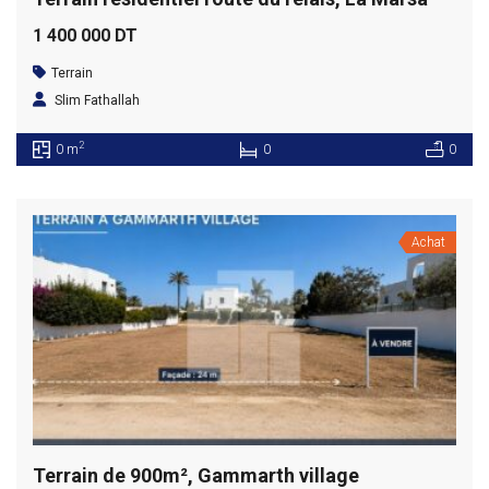
1 400 000 DT
Terrain
Slim Fathallah
2
0 m
0
0
Achat
Terrain de 900m², Gammarth village