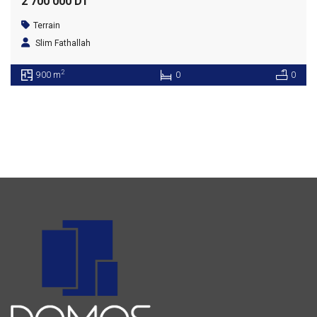
2 700 000 DT
Terrain
Slim Fathallah
2
900 m
0
0