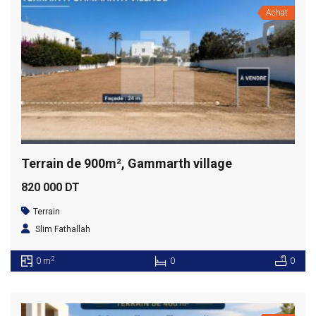
Achat
Terrain de 900m², Gammarth village
820 000 DT
Terrain
Slim Fathallah
2
0 m
0
0