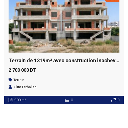
Terrain de 1319m² avec construction inachevée, Ain Zaghouan
2 700 000 DT
Terrain
Slim Fathallah
2
900 m
0
0