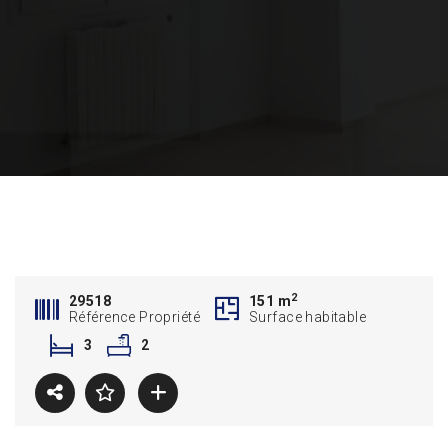
2
29518
151 m
Référence Propriété
Surface habitable
3
2