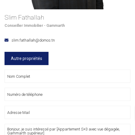
Slim Fathallah
Conseiller Immobilier - Gammarth
slim.fathallah@domos.tn
Autre propriétés