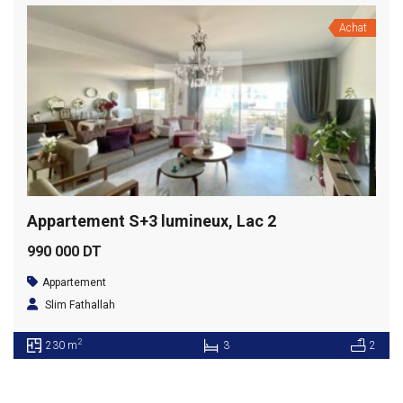
Achat
Appartement S+3 lumineux, Lac 2
990 000 DT
Appartement
Slim Fathallah
2
230 m
3
2