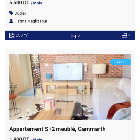
5 500 DT
/ Mois
Duplex
Fatma Maghzaoui
2
250 m
3
4
Location
Appartement S+2 meublé, Gammarth
1 800 DT
/ Mois