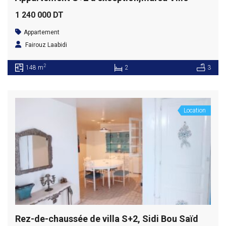
1 240 000 DT
Appartement
Fairouz Laabidi
2
148 m
2
3
Location
Rez-de-chaussée de villa S+2, Sidi Bou Saïd