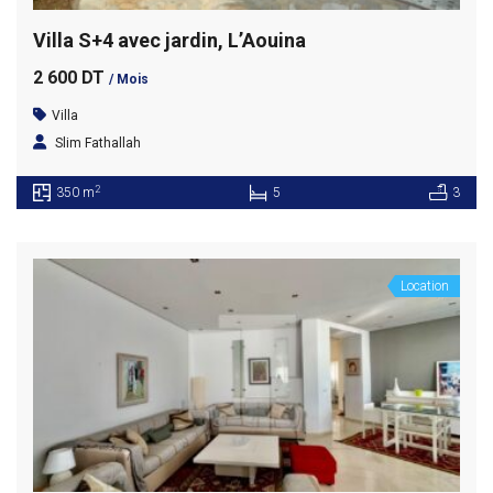
Villa S+4 avec jardin, L’Aouina
2 600 DT
/ Mois
Villa
Slim Fathallah
2
350 m
5
3
Location