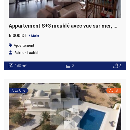
Appartement S+3 meublé avec vue sur mer, Marsa Corniche
6 000 DT
/ Mois
Appartement
Fairouz Laabidi
2
160 m
3
3
A La Une
Achat