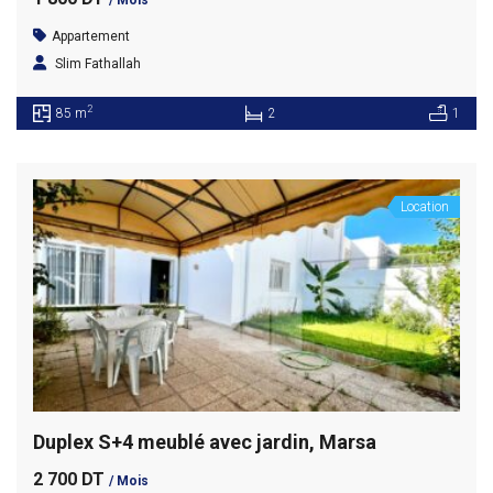
Appartement
Slim Fathallah
2
85 m
2
1
Location
Duplex S+4 meublé avec jardin, Marsa
2 700 DT
/ Mois