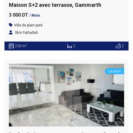
Maison S+2 avec terrasse, Gammarth
3 000 DT
/ Mois
Villa de plain pied
Slim Fathallah
2
200 m
2
2
Location