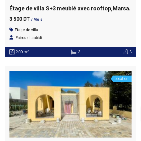
Étage de villa S+3 meublé avec rooftop,Marsa.
3 500 DT
/ Mois
Etage de villa
Fairouz Laabidi
2
200 m
3
3
Location