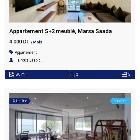
Appartement S+2 meublé, Marsa Saada
4 000 DT
/ Mois
Appartement
Fairouz Laabidi
2
80 m
2
2
A La Une
Location