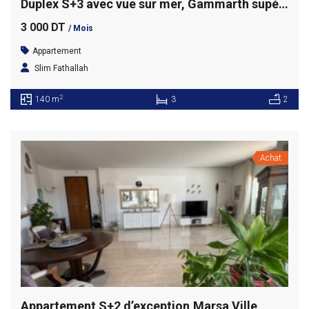
Duplex S+3 avec vue sur mer, Gammarth supérieur
3 000 DT
/ Mois
Appartement
Slim Fathallah
2
140 m
3
2
Achat
Appartement S+2 d’exception,Marsa Ville