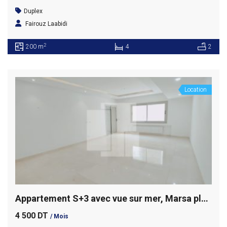
Duplex
Fairouz Laabidi
2
200 m
4
2
Location
Appartement S+3 avec vue sur mer, Marsa plage
4 500 DT
/ Mois