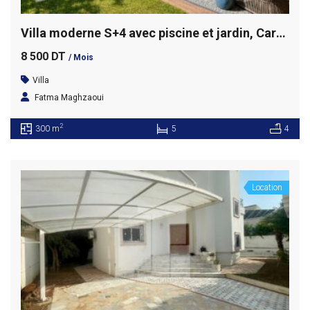
Villa moderne S+4 avec piscine et jardin, Carthage
8 500 DT
/ Mois
Villa
Fatma Maghzaoui
2
300 m
5
4
Location