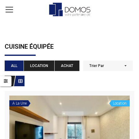
CUISINE ÉQUIPÉE
ALL
LOCATION
ACHAT
Trier Par
A La Une
Location