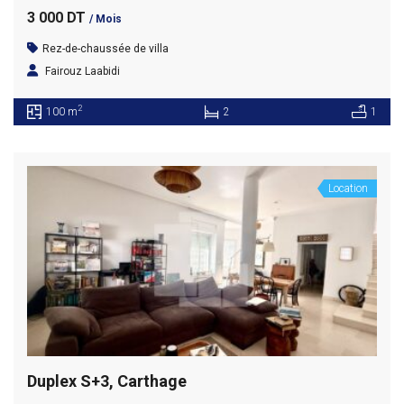
3 000 DT
/ Mois
Rez-de-chaussée de villa
Fairouz Laabidi
2
100 m
2
1
Location
Duplex S+3, Carthage