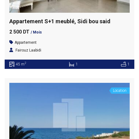
Appartement S+1 meublé, Sidi bou said
2 500 DT
/ Mois
Appartement
Fairouz Laabidi
2
45 m
1
1
Location