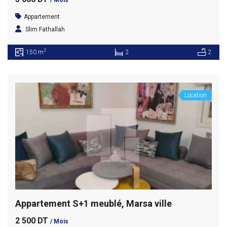
Appartement
Slim Fathallah
2
150 m
2
2
Location
Appartement S+1 meublé, Marsa ville
2 500 DT
/ Mois