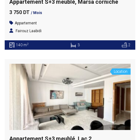
Appartement S+3 meublé, Marsa corniche
3 750 DT
/ Mois
Appartement
Fairouz Laabidi
2
140 m
3
2
Location
Appartement S+3 meublé, Lac 2