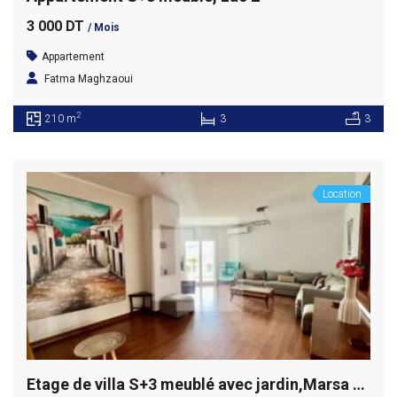
3 000 DT
/ Mois
Appartement
Fatma Maghzaoui
2
210 m
3
3
Location
Etage de villa S+3 meublé avec jardin,Marsa wifak