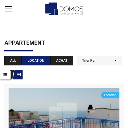
APPARTEMENT
ALL
LOCATION
ACHAT
Trier Par
Location