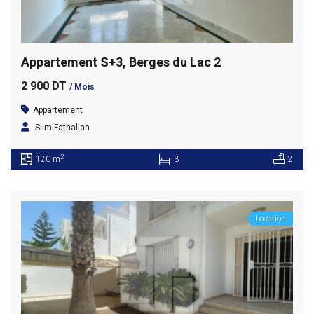
Appartement S+3, Berges du Lac 2
2 900 DT
/ Mois
Appartement
Slim Fathallah
2
120 m
3
2
Location