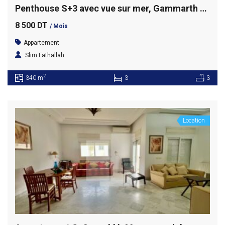
Penthouse S+3 avec vue sur mer, Gammarth supérieur
8 500 DT
/ Mois
Appartement
Slim Fathallah
2
340 m
3
3
Location