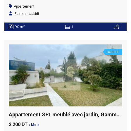
Appartement
Fairouz Laabidi
2
90 m
1
1
Location
Appartement S+1 meublé avec jardin, Gammarth supérieur
2 200 DT
/ Mois