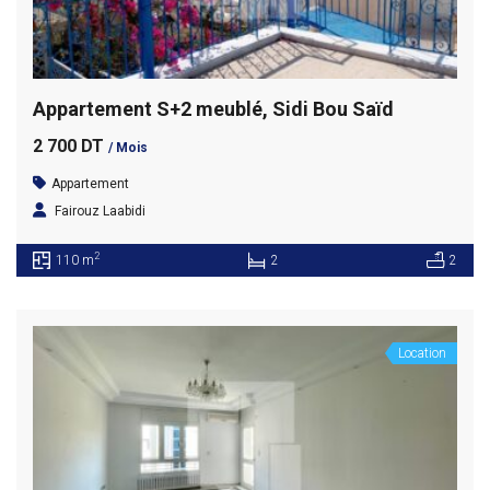
Appartement S+2 meublé, Sidi Bou Saïd
2 700 DT
/ Mois
Appartement
Fairouz Laabidi
2
110 m
2
2
Location