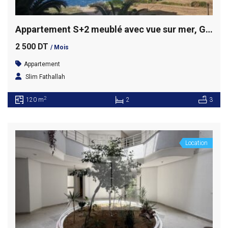
Appartement S+2 meublé avec vue sur mer, Gammarth
2 500 DT
/ Mois
Appartement
Slim Fathallah
2
120 m
2
3
Location