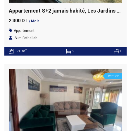
Appartement S+2 jamais habité, Les Jardins de Carthage
2 300 DT
/ Mois
Appartement
Slim Fathallah
2
120 m
2
0
Location