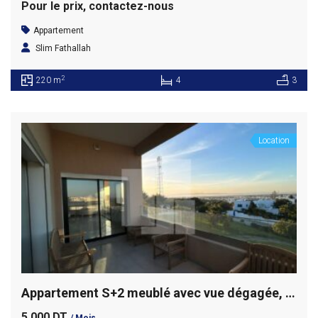
Pour le prix, contactez-nous
Appartement
Slim Fathallah
2
220 m
4
3
Location
Appartement S+2 meublé avec vue dégagée, Gammarth supérieur
5 000 DT
/ Mois