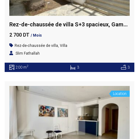
Rez-de-chaussée de villa S+3 spacieux, Gammarth supérieur
2 700 DT
/ Mois
Rez-de-chaussée de villa
,
Villa
Slim Fathallah
2
200 m
3
3
Location