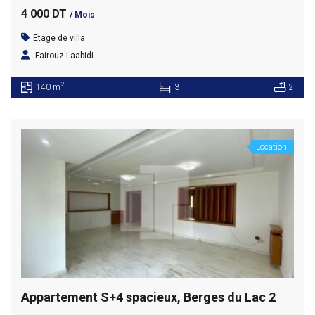
4 000 DT
/ Mois
Etage de villa
Fairouz Laabidi
2
140 m
3
2
Location
Appartement S+4 spacieux, Berges du Lac 2