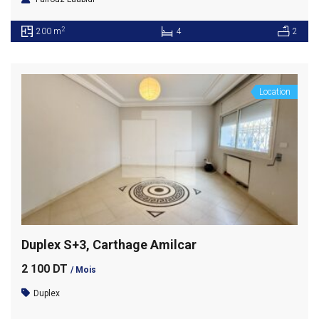
2
200 m
4
2
Location
Duplex S+3, Carthage Amilcar
2 100 DT
/ Mois
Duplex