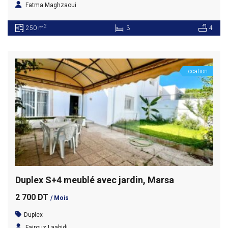
Fatma Maghzaoui
2
250 m
3
4
Location
Duplex S+4 meublé avec jardin, Marsa
2 700 DT
/ Mois
Duplex
Fairouz Laabidi