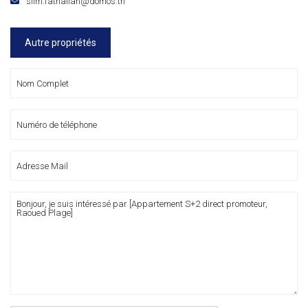
slim.fathallah@domos.tn
Autre propriétés