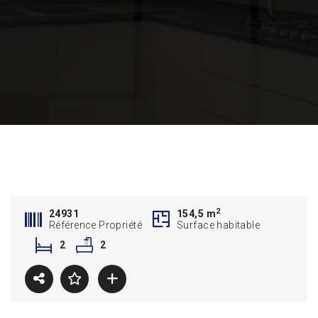
2
24931
154,5 m
Référence Propriété
Surface habitable
2
2