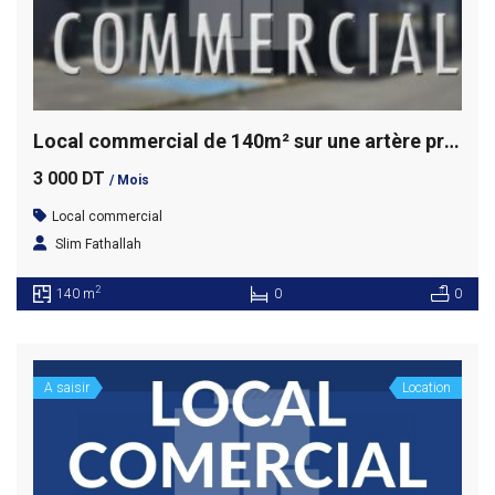
Local commercial de 140m² sur une artère principale, La Soukra
3 000 DT
/ Mois
Local commercial
Slim Fathallah
2
140 m
0
0
A saisir
Location