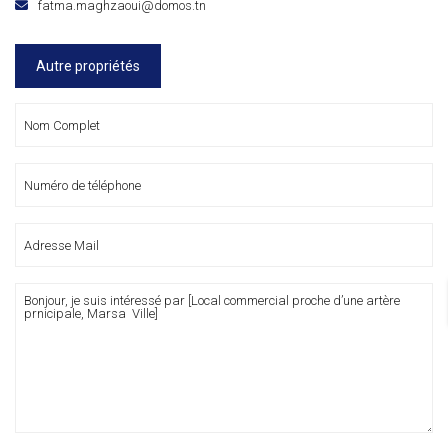
fatma.maghzaoui@domos.tn
Autre propriétés