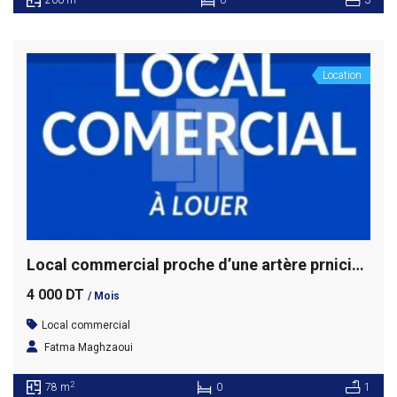
Location
Local commercial proche d’une artère prnicipale, Marsa Ville
4 000 DT
/ Mois
Local commercial
Fatma Maghzaoui
2
78 m
0
1