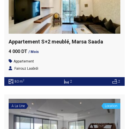
Appartement S+2 meublé, Marsa Saada
4 000 DT
/ Mois
Appartement
Fairouz Laabidi
2
80 m
2
2
A La Une
Location