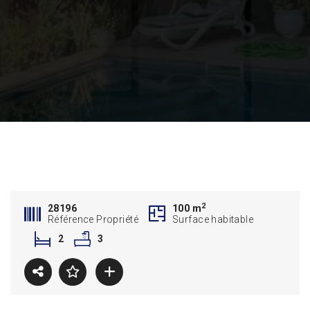
2
28196
100 m
Référence Propriété
Surface habitable
2
3