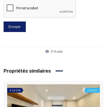
Envoyer
314 vues
Propriétés similaires
A La Une
Location