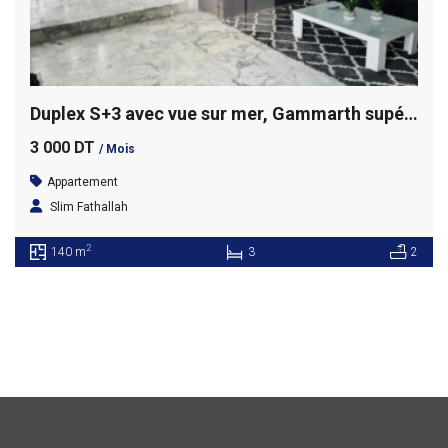
Duplex S+3 avec vue sur mer, Gammarth supérieur
3 000 DT
/ Mois
Appartement
Slim Fathallah
2
140 m
3
2