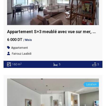
Appartement S+3 meublé avec vue sur mer, Marsa Corniche
6 000 DT
/ Mois
Appartement
Fairouz Laabidi
2
160 m
3
3
Location