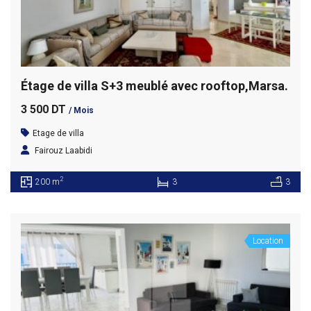
Étage de villa S+3 meublé avec rooftop,Marsa.
3 500 DT
/ Mois
Etage de villa
Fairouz Laabidi
2
200 m
3
3
Location