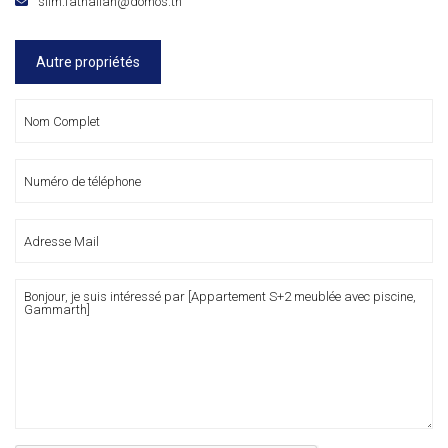
slim.fathallah@domos.tn
Autre propriétés