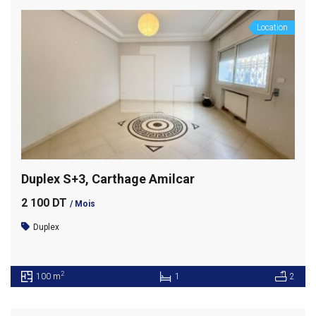
Location
Duplex S+3, Carthage Amilcar
2 100 DT
/ Mois
Duplex
2
100 m
1
2