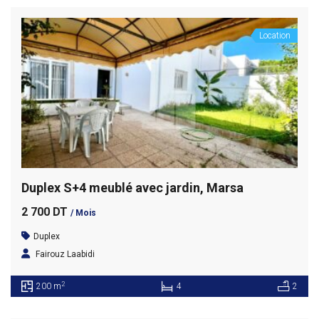
Location
Duplex S+4 meublé avec jardin, Marsa
2 700 DT
/ Mois
Duplex
Fairouz Laabidi
2
200 m
4
2