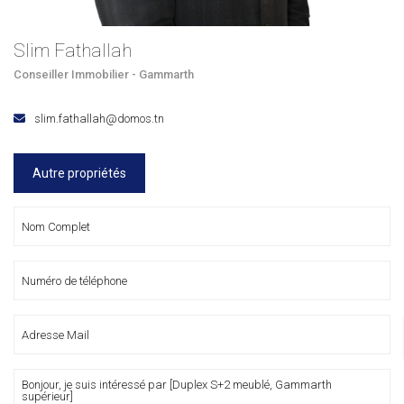
Slim Fathallah
Conseiller Immobilier - Gammarth
slim.fathallah@domos.tn
Autre propriétés