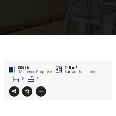
2
30576
140 m
Référence Propriété
Surface habitable
2
3