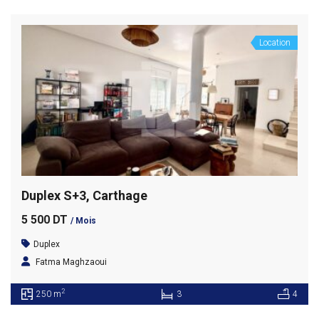
Location
Duplex S+3, Carthage
5 500 DT
/ Mois
Duplex
Fatma Maghzaoui
2
250 m
3
4