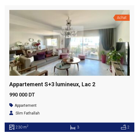
Achat
Appartement S+3 lumineux, Lac 2
990 000 DT
Appartement
Slim Fathallah
2
230 m
3
2