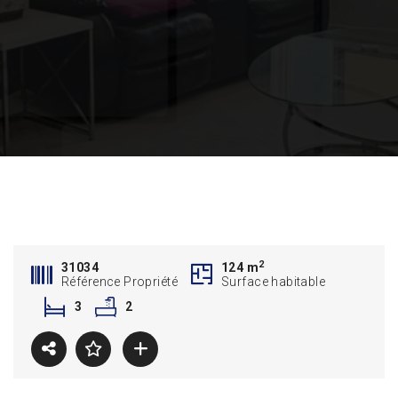
2
31034
124 m
Référence Propriété
Surface habitable
3
2