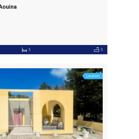
’Aouina
5
3
Location