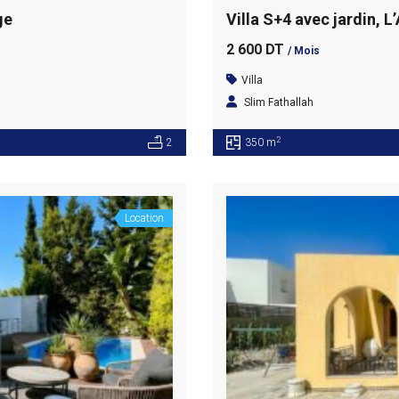
ge
Villa S+4 avec jardin, L
2 600 DT
/ Mois
Villa
Slim Fathallah
2
2
350 m
Location