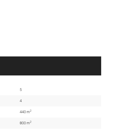
5
4
2
440 m
2
800 m