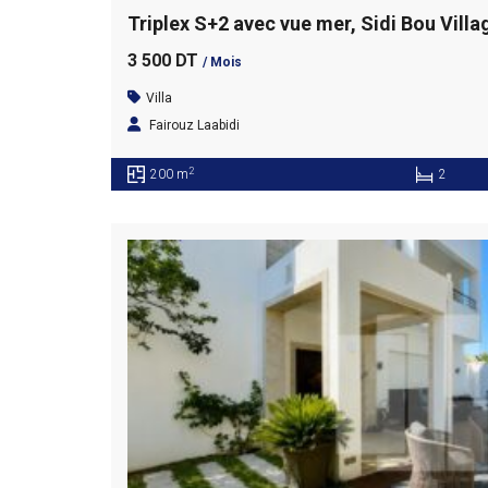
Triplex S+2 avec vue mer, Sidi Bou Villa
3 500 DT
/ Mois
Villa
Fairouz Laabidi
2
200 m
2