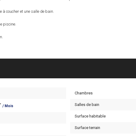
e à coucher et une salle de bain.
ne piscine.
n.
Chambres
Salles de bain
T
/ Mois
Surface habitable
Surface terrain