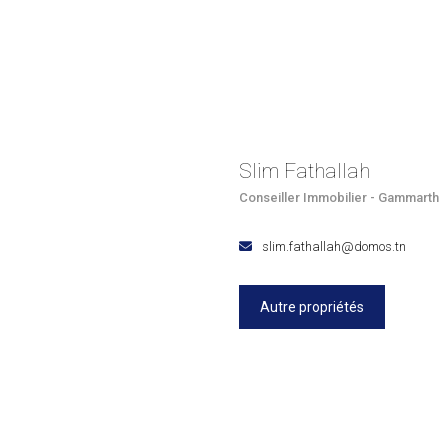
Slim Fathallah
Conseiller Immobilier - Gammarth
slim.fathallah@domos.tn
Autre propriétés