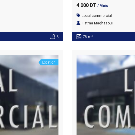
4 000 DT
/ Mois
Local commercial
Fatma Maghzaoui
2
3
78 m
Location