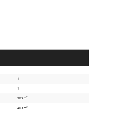
1
1
2
300 m
2
400 m