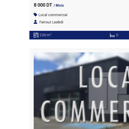
8 000 DT
/ Mois
Local commercial
Fairouz Laabidi
2
200 m
0