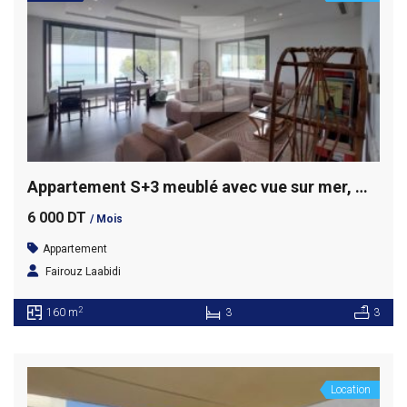
Appartement S+3 meublé avec vue sur mer, Marsa Corniche
6 000 DT
/ Mois
Appartement
Fairouz Laabidi
2
160 m
3
3
Location