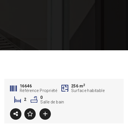
2
16646
256 m
Référence Propriété
Surface habitable
0
2
Salle de bain