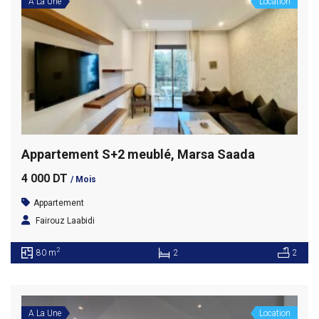
A La Une
Location
Appartement S+2 meublé, Marsa Saada
4 000 DT
/ Mois
Appartement
Fairouz Laabidi
2
80 m
2
2
A La Une
Location