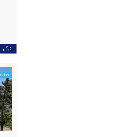
2
cation