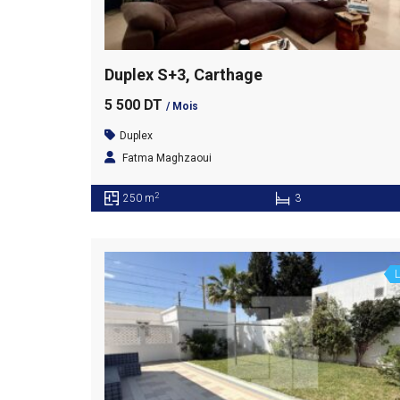
Duplex S+3, Carthage
5 500 DT
/ Mois
Duplex
Fatma Maghzaoui
2
250 m
3
L