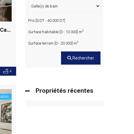
Prix [
0 DT
-
40 000 DT
]
Villa moderne S+4 avec piscine et jardin, Carthage
2
Surface habitable [
0
-
10 000
] m
2
Surface terrain [
0
-
20 000
] m
Rechercher
4
Propriétés récentes
cation