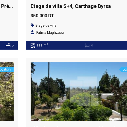
Villa S+4 avec un grand jardin, Carthage Présidence
Etage de villa S+4, Carthage Byrsa
350 000 DT
Etage de villa
Fatma Maghzaoui
2
3
111 m
4
ocation
Lo