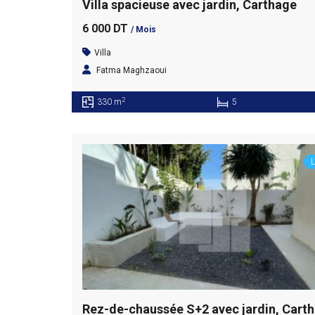
Villa spacieuse avec jardin, Carthage
6 000 DT
/ Mois
Villa
Fatma Maghzaoui
2
330 m
5
L
Rez-de-chaussée S+2 avec jardin, Cart