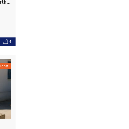
Villa de maître avec une vue dégagée, Carthage
4
Achat