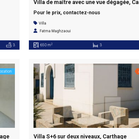
Pour le prix, contactez-nous
Villa
Fatma Maghzaoui
2
3
650 m
3
ocation
hage
Villa S+6 sur deux niveaux, Carthage