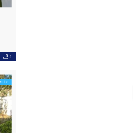
5
cation