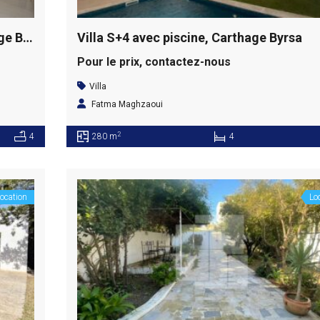
Duplex S+4 meublé avec piscine, Carthage Byrsa
Villa S+4 avec piscine, Carthage Byrsa
Pour le prix, contactez-nous
Villa
Fatma Maghzaoui
2
4
280 m
4
ocation
Lo