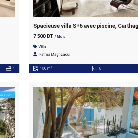
Spacieuse villa S+6 avec piscine, Cartha
7 500 DT
/ Mois
Villa
Fatma Maghzaoui
2
4
400 m
6
ocation