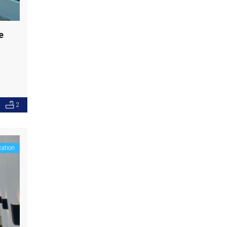
e
2
cation