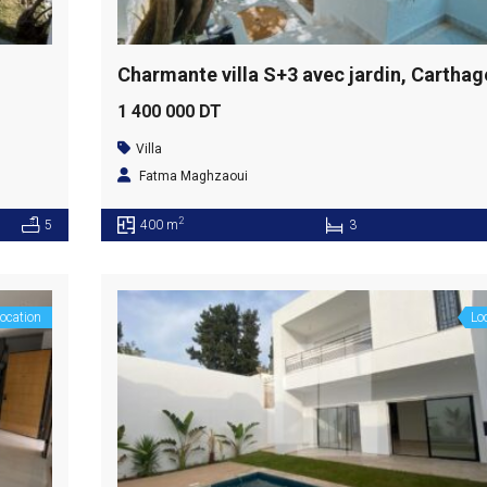
Charmante villa S+3 avec jardin, Carthag
1 400 000 DT
Villa
Fatma Maghzaoui
2
5
400 m
3
ocation
Lo