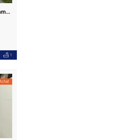
Maisonnette S+2 meublée, Carthage Salambô
1
Achat