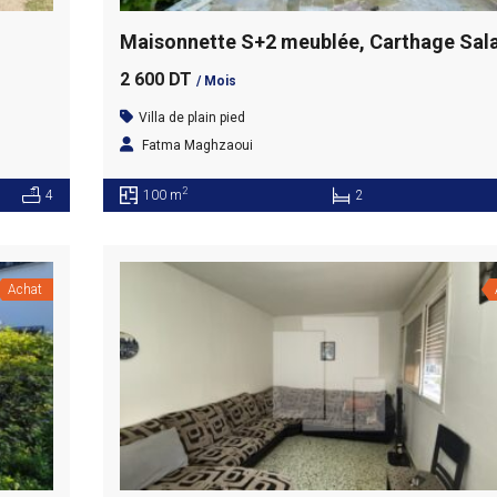
2 600 DT
/ Mois
Villa de plain pied
Fatma Maghzaoui
2
4
100 m
2
Achat