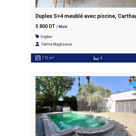
5 800 DT
/ Mois
Duplex
Fatma Maghzaoui
2
175 m
4
L