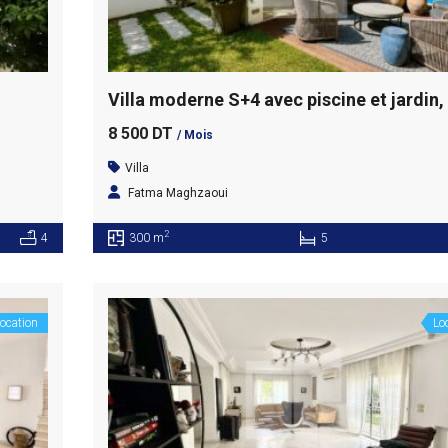
8 500 DT
/ Mois
Villa
Fatma Maghzaoui
2
4
300 m
5
ocation
Lo