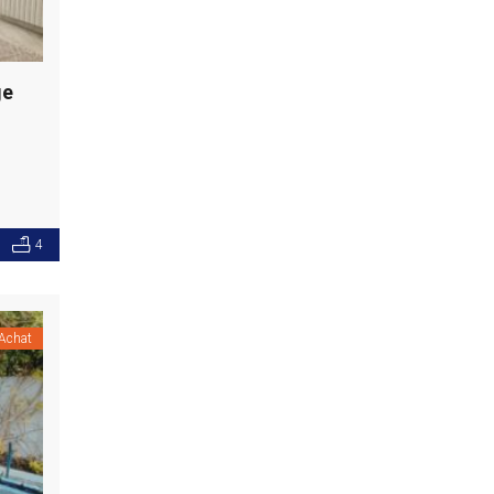
ge
4
Achat