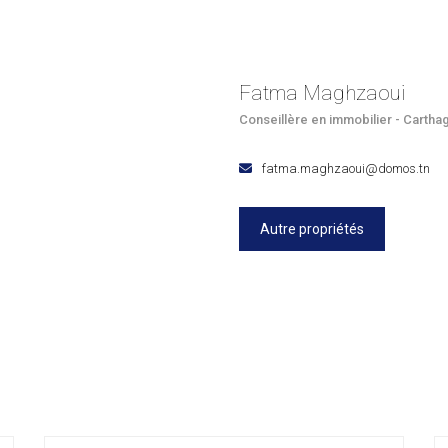
Fatma Maghzaoui
Conseillère en immobilier - Cartha
fatma.maghzaoui@domos.tn
Autre propriétés