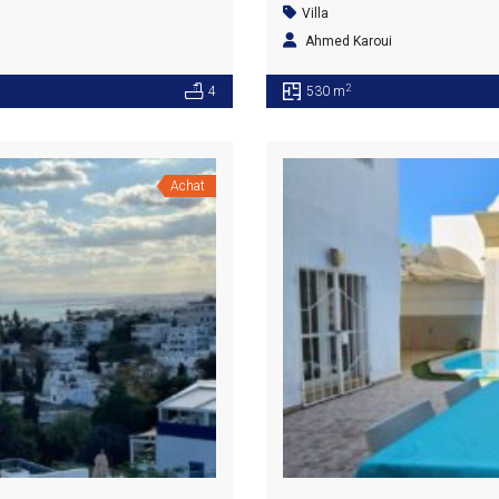
Villa
Ahmed Karoui
2
4
530 m
Achat