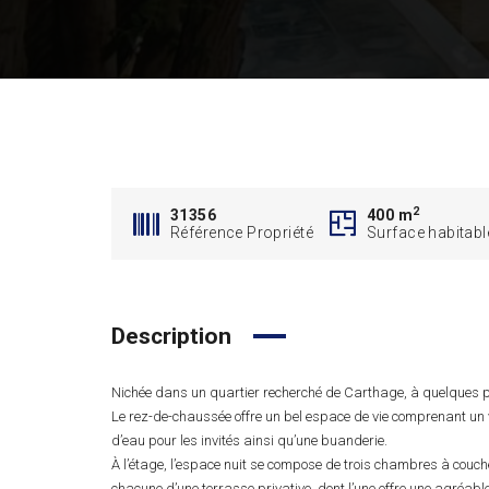
2
31356
400 m
Référence Propriété
Surface habitabl
Description
Nichée dans un quartier recherché de Carthage, à quelques p
Le rez-de-chaussée offre un bel espace de vie comprenant un v
d’eau pour les invités ainsi qu’une buanderie.
À l’étage, l’espace nuit se compose de trois chambres à cou
chacune d’une terrasse privative, dont l’une offre une agréable