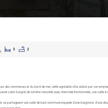
3
2
e
as des commerces et du bord de mer, cette agréable villa séduit par son empla
aste salon baigné de lumière naturelle avec cheminée fonctionnelle, une salle à 
cher se partageant une salle de bain commune équipée d’une baignoire, d’une do
 vue sur la mer.