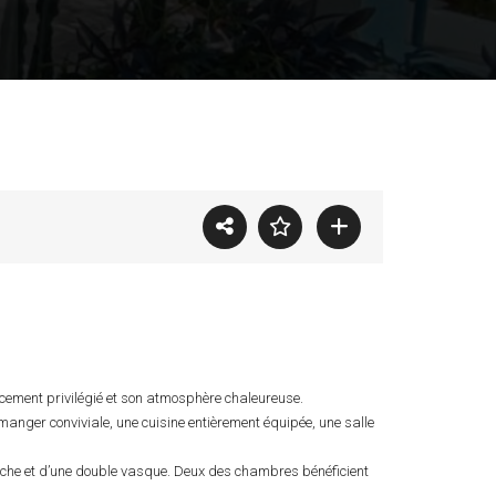
cement privilégié et son atmosphère chaleureuse.
manger conviviale, une cuisine entièrement équipée, une salle
uche et d’une double vasque. Deux des chambres bénéficient