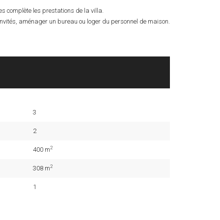
es complète les prestations de la villa.
 invités, aménager un bureau ou loger du personnel de maison.
3
2
2
400 m
2
308 m
1